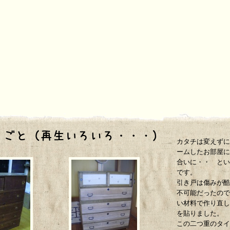
カタチは変えずに
ームしたお部屋に
合いに・・ とい
です。
引き戸は傷みが酷
不可能だったので
い材料で作り直し
を貼りました。
この二つ重のタイ