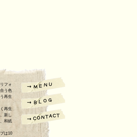
リフォ
合う色
う再生
く再生
、新し
、和紙
プは10