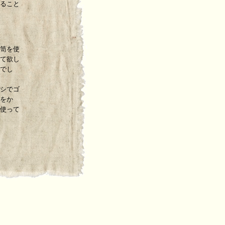
ること
笥を使
て欲し
でし
シでゴ
をか
使って